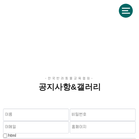
한국반려동물교육협회
Korea Companion Animal Education Association
공지사항&갤러리 글답변
나와 반려동물이 함께 건강하고 행복한 삶을 지향합니다.
공지사항&갤러리
html